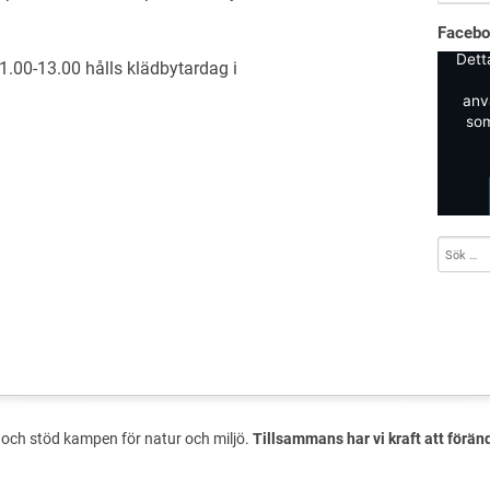
Faceb
Dett
.00-13.00 hålls klädbytardag i
anv
som
och stöd kampen för natur och miljö.
Tillsammans har vi kraft att förän