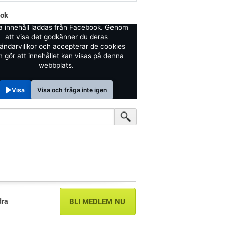
ook
a innehåll laddas från Facebook. Genom
att visa det godkänner du deras
ändarvillkor och accepterar de cookies
 gör att innehållet kan visas på denna
webbplats.
Visa
Visa och fråga inte igen
dra
BLI MEDLEM NU