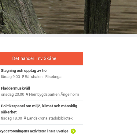
Det händer i nv Skåne
Slagning och upptag av hö
lördag 9.00
Räfshalen i Risebega
Fladdermuskväll
onsdag 20.00
Hembygdsparken Ängelholm
Politikerpanel om miljö, klimat och mänsklig
säkerhet
tisdag 18.00
Landskrona stadsbibliotek
kyddsföreningens aktiviteter i hela Sverige