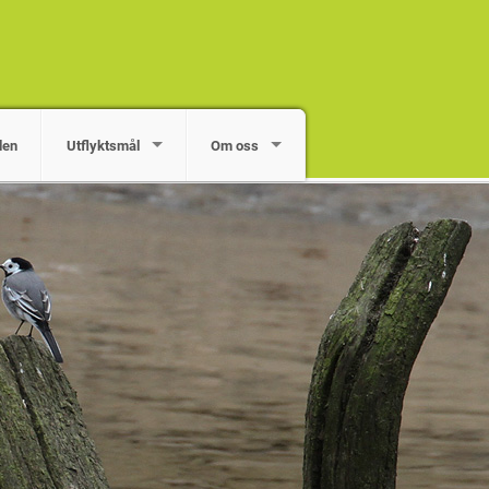
den
Utflyktsmål
Om oss