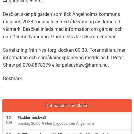
Aggarpsvägen 592.
Besöket sker på gården som fick Ängelholms kommuns
miljöpris 2023 för insatser med återvätning av dränerad
våtmark. Besöket inleds med information om gården och
därefter rundvandring. Gummistövlar rekommenderas.
Samåkning från Nya torg klockan 09.30. Föranmälan, mer
information och samåkningsplanering meddelas till Peter
Shaw på 070-8878379 eller peter.shaw@hamn.nu.
Bokmärk
.
Det händer i nv Skåne
12
Fladdermuskväll
aug
onsdag 20.00
Hembygdsparken Ängelholm