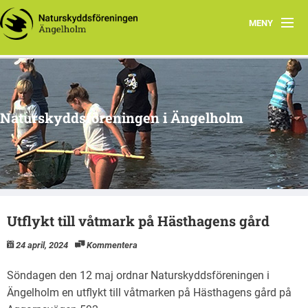
MENY
Hem
Program
Naturskyddsföreningen i Ängelholm
Referat
Arbetsgrupper
Yttranden
Utflykt till våtmark på Hästhagens gård
Utflyktsmål
24 april, 2024
Kommentera
Om oss
Söndagen den 12 maj ordnar Naturskyddsföreningen i
Ängelholm en utflykt till våtmarken på Hästhagens gård på